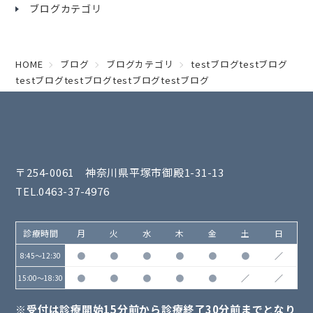
ブログカテゴリ
HOME
ブログ
ブログカテゴリ
testブログtestブログ
testブログtestブログtestブログtestブログ
〒254-0061 神奈川県平塚市御殿1-31-13
TEL.0463-37-4976
診療時間
月
火
水
木
金
土
日
●
●
●
●
●
●
／
8:45～12:30
●
●
●
●
●
／
／
15:00～18:30
※受付は診療開始15分前から診療終了30分前までとなり