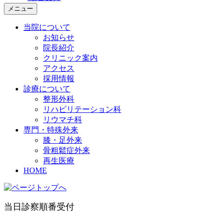
メニュー
当院について
お知らせ
院長紹介
クリニック案内
アクセス
採用情報
診療について
整形外科
リハビリテーション科
リウマチ科
専門・特殊外来
膝・足外来
骨粗鬆症外来
再生医療
HOME
当日診察順番受付